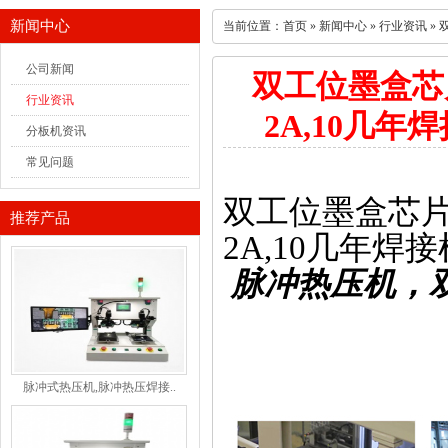
新闻中心
当前位置：
首页
»
新闻中心
»
行业资讯
» 
公司新闻
双工位墨盒芯片
行业资讯
2A,10几
分板机资讯
常见问题
双工位
墨盒芯
推荐产品
2A,
10
几
年
焊接
脉冲热压机
，
脉冲式热压机,脉冲热压焊接..