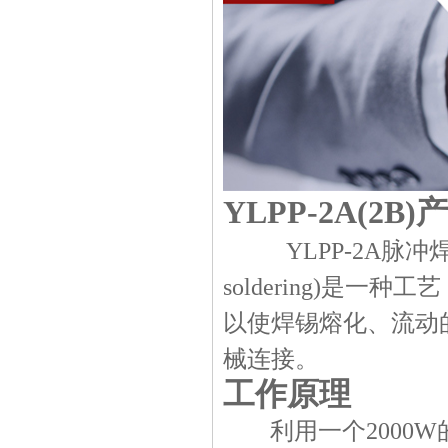
YLPP-
2
A
(2B)
产
YLPP-
2
A
脉冲
soldering)
是一种工艺
以使焊锡熔化、流动
械连接。
工作原理
利用一个
2000W