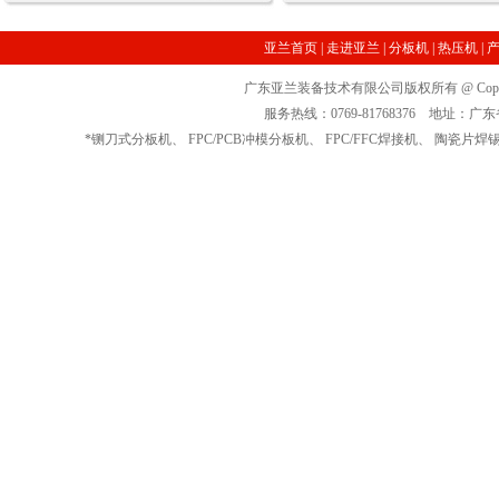
亚兰首页
|
走进亚兰
|
分板机
|
热压机
|
广东亚兰装备技术有限公司版权所有 @ Copyrig
服务热线：0769-81768376 地址
*
铡刀式分板机
、
FPC/PCB冲模分板机
、
FPC/FFC焊接机
、
陶瓷片焊