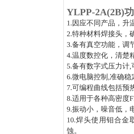
YLPP-
2
A
(2B)
功
1.因应不同产品，升
2.特种材料焊接头，
3.备有真空功能，调
4.温度数控化，清楚
5.备有数字式压力计
6.微电脑控制,准确稳
7.可编程曲线包括预
8.适用于各种高密度F
9.振动小，噪音低，
10.焊头使用钼合
蚀。