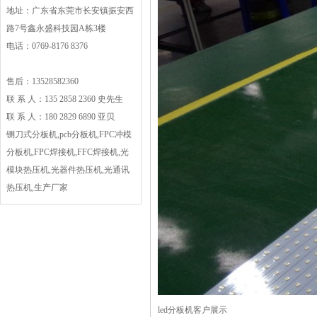
地址：广东省东莞市长安镇振安西
路7号鑫永盛科技园A栋3楼
电话：0769-8176 8376
售后：13528582360
联 系 人：135 2858 2360 史先生
联 系 人：180 2829 6890 亚贝
铡刀式分板机,pcb分板机,FPC冲模
分板机,FPC焊接机,FFC焊接机,光
模块热压机,光器件热压机,光通讯
热压机,生产厂家
led分板机客户展示