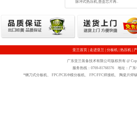
脉冲式热压机,墨盒芯片再..
亚兰首页
|
走进亚兰
|
分板机
|
热压机
|
广东亚兰装备技术有限公司版权所有 @ Copyrig
服务热线：0769-81768376 地址
*
铡刀式分板机
、
FPC/PCB冲模分板机
、
FPC/FFC焊接机
、
陶瓷片焊